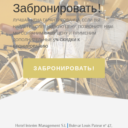
Забронировать!
ЛУЧШАЯ ЦЕНА ГАРАНТИРОВАННА. ЕСЛИ ВЫ
НАЙДЕТЕ БОЛЕЕ НИЗКУЮ ЦЕНУ, ПОЗВОНИТЕ НАМ.
МЫ СОХРАНИМ ВАШУ ЦЕНУ И ПРИМЕНИМ
ДОПОЛНИТЕЛЬНЫЕ
5% СКИДКИ К
БРОНИРОВАНИЮ
ЗАБРОНИРОВАТЬ!
Hotel Interim Management S.L
|
Bulevar Louis Pateur nº 47,