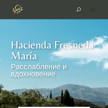
Hacienda Fresneda
María
Расслабление и
вдохновение