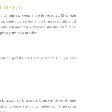
 LIMPIEZA
io de limpieza siempre que lo necesites. El servicio
llas, cambio de sábanas y una limpieza completa del
uedas con nosotros al menos cuatro días, disfruta de
pieza gratis cada tres días.
isión de pantalla plana con conexión USB en cada
r la secadora y la lavadora. Es un servicio totalmente
esitas, tenemos servios de: planchado, limpieza en
pago.