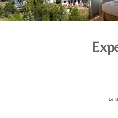
Expe
Le a