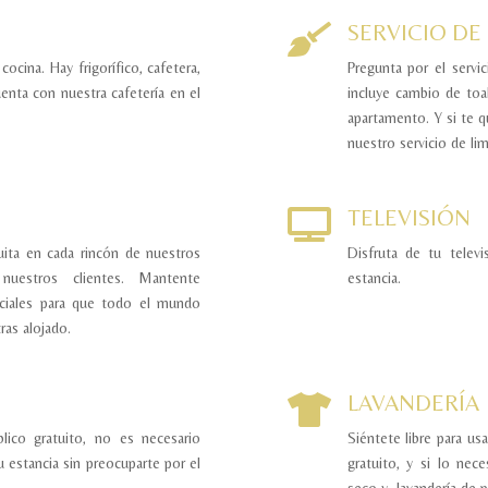
SERVICIO DE

ocina. Hay frigorífico, cafetera,
Pregunta por el servic
uenta con nuestra cafetería en el
incluye cambio de toa
apartamento. Y si te q
nuestro servicio de lim
TELEVISIÓN

uita en cada rincón de nuestros
Disfruta de tu telev
 nuestros clientes. Mantente
estancia.
ciales para que todo el mundo
ras alojado.
LAVANDERÍA

lico gratuito, no es necesario
Siéntete libre para usa
tu estancia sin preocuparte por el
gratuito, y si lo nec
seco y lavandería de 