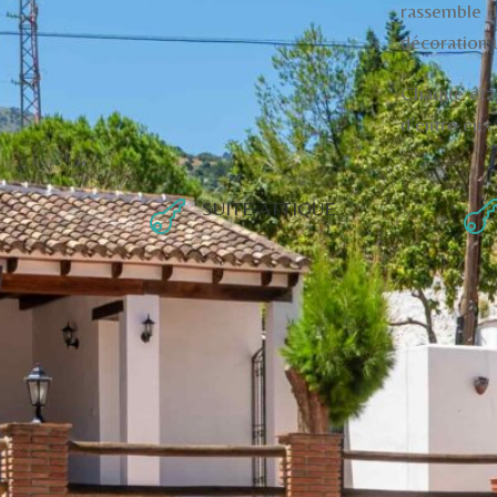
rassemble d
décoration 
Chaque étag
d’entre eux
SUITE ATTIQUE
