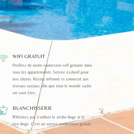
 semaine.
entaires
WIFI GRATUIT
Profitez de notre connexion wifi gratuite dans
tous les appartements. Service exclusif pour
nos clients. Restez informé et connecté aux
réseaux sociaux afin que tout le monde sache
où vous êtes.
BLANCHISSERIE
N’hésitez pas à utiliser le sèche-linge at le
lave-linge. C’est un service totalement gratuit.