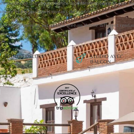
es studios et des appartements superbement équipés avec u
unique et les plus hauts niveaux de confort
e d’appartements est décoré avec un thème different renda
 unique.
STUDIO DELUXE
STUDIO AVEC


BALCON