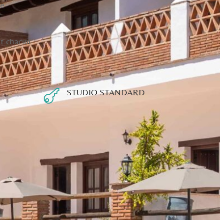
ne
nt chacun
STUDIO STANDARD
