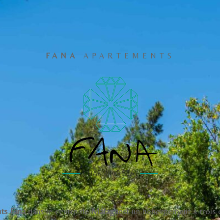
FANA
APARTEMENTS
ts Fana
dans le centre de
Málaga
est un hébergement à trois 