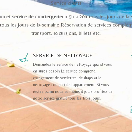
Service clients
on et service de conciergerie
du 9h à 20h tous les jours de la
 tous les jours de la semaine Réservation de services complém
transport, excursions, billets etc.
SERVICE DE NETTOYAGE
n
Demandez le service de nettoyage quand vous
en aurez besoin Le service comprend
changement de serviettes, de draps at le
nettoyage complet de l’appartement. Si vous
restez parmi nous au moins 4 jours profitez de
notre service gratuit tous les trois jours.