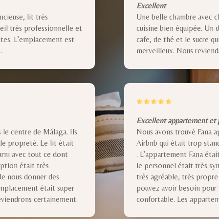
Excellent
cieuse, lit très
Une belle chambre avec cli
eil très professionnelle et
cuisine bien équipée. Un d
tes. L’emplacement est
cafe, de thé et le sucre qu
.
merveilleux. Nous reviend
Excellent appartement et 
 le centre de Málaga. Ils
Nous avons trouvé Fana a
e propreté. Le lit était
Airbnb qui était trop stan
ourni avec tout ce dont
. L’appartement Fana était
ption était très
le personnel était très sy
 de nous donner des
très agréable, très propr
mplacement était super
pouvez avoir besoin pour vo
eviendrons certainement.
confortable. Les appartem