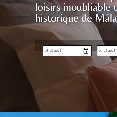
loisirs inoubliable
historique de Mál
event